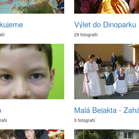
nkujeme
Výlet do Dinoparku
fií
29 fotografií
o
afií
5 fotografií