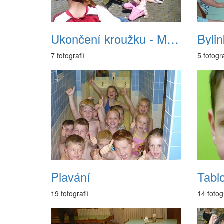
Ukončení kroužku - Malá Bejatka
Byli
7 fotografií
5 fotogra
Plavání
Tabl
19 fotografií
14 fotogr