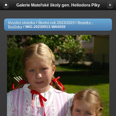
Galerie Mateřské školy gen. Heliodora Pí­ky
Úvodní stránka
/
Školní rok 2023/2024
/
Bejatky -
Dožínky
/
IMG-20230913-WA0020